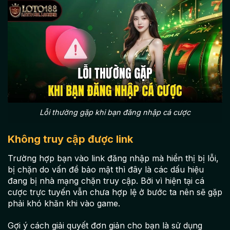
Lỗi thường gặp khi bạn đăng nhập cá cược
Không truy cập được link
Trường hợp bạn vào link đăng nhập mà hiển thị bị lỗi,
bị chặn do vấn đề bảo mật thì đây là các dấu hiệu
đang bị nhà mạng chặn truy cập. Bởi vì hiện tại cá
cược trực tuyến vẫn chưa hợp lệ ở bước ta nên sẽ gặp
phải khó khăn khi vào game.
Gợi ý cách giải quyết đơn giản cho bạn là sử dụng