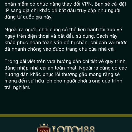
phần mềm có chức năng thay đổi VPN. Bạn sẽ cài đặt
IP sang địa chỉ khác để bắt đầu truy cập như người
dùng từ quốc gia này.
Ngoài ra người chơi cũng có thể tiến hành tải app về
ngay trên điện thoại và bắt đầu sử dụng. Cách này
khắc phục hoàn toàn vấn đề bị chặn, chỉ cần vài bước
đã nhanh chóng vào được trang chủ của nhà cái.
Trong bài viết trên vừa hướng dẫn chi tiết về quy trình
đăng nhập nhà cái an toàn nhất. Ngoài ra cũng có các
hướng dẫn khắc phục lỗi thường gặp mong rằng sẽ
mang đến sự hữu ích cho người chơi trong quá trình
trải nghiệm.