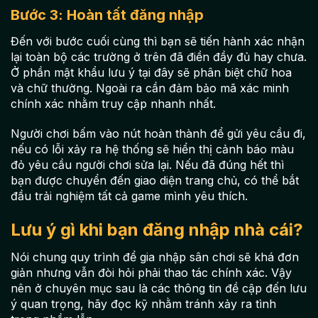
Bước 3: Hoàn tất đăng nhập
Đến với bước cuối cùng thì bạn sẽ tiến hành xác nhận
lại toàn bộ các trường ở trên đã điền đầy đủ hay chưa.
Ở phần mật khẩu lưu ý tại đây sẽ phân biệt chữ hoa
và chữ thường. Ngoài ra cần đảm bảo mã xác minh
chính xác nhằm truy cập nhanh nhất.
Người chơi bấm vào nút hoàn thành để gửi yêu cầu đi,
nếu có lỗi xảy ra hệ thống sẽ hiển thị cảnh báo màu
đỏ yêu cầu người chơi sửa lại. Nếu đã đúng hết thì
bạn được chuyển đến giao diện trang chủ, có thể bắt
đầu trải nghiệm tất cả game mình yêu thích.
Lưu ý gì khi bạn đăng nhập nhà cái?
Nói chung quy trình để gia nhập sân chơi sẽ khá đơn
giản nhưng vẫn đòi hỏi phải thao tác chính xác. Vậy
nên ở chuyên mục sau là các thông tin đề cập đến lưu
ý quan trọng, hãy đọc kỹ nhằm tránh xảy ra tình