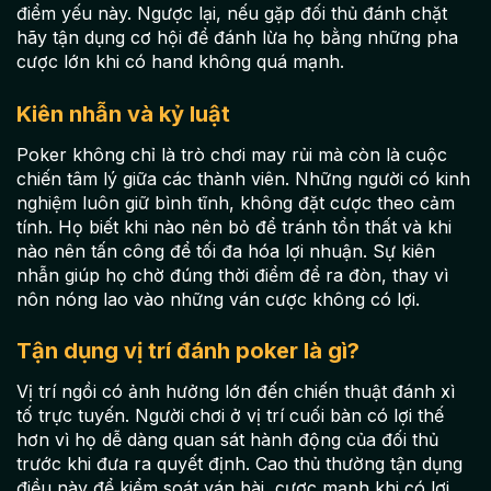
điểm yếu này. Ngược lại, nếu gặp đối thủ đánh chặt
hãy tận dụng cơ hội để đánh lừa họ bằng những pha
cược lớn khi có hand không quá mạnh.
Kiên nhẫn và kỷ luật
Poker không chỉ là trò chơi may rủi mà còn là cuộc
chiến tâm lý giữa các thành viên. Những người có kinh
nghiệm luôn giữ bình tĩnh, không đặt cược theo cảm
tính. Họ biết khi nào nên bỏ để tránh tổn thất và khi
nào nên tấn công để tối đa hóa lợi nhuận. Sự kiên
nhẫn giúp họ chờ đúng thời điểm để ra đòn, thay vì
nôn nóng lao vào những ván cược không có lợi.
Tận dụng vị trí đánh poker là gì?
Vị trí ngồi có ảnh hưởng lớn đến chiến thuật đánh xì
tố trực tuyến. Người chơi ở vị trí cuối bàn có lợi thế
hơn vì họ dễ dàng quan sát hành động của đối thủ
trước khi đưa ra quyết định. Cao thủ thường tận dụng
điều này để kiểm soát ván bài, cược mạnh khi có lợi