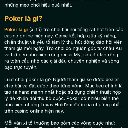
những mẹo chơi hiệu quả nhất.
Poker là gì?
Poker là gì
(xì tố) trò chơi bài nổi tiếng rất hot trên các
casino online hiện nay. Game kết hợp giữa kỹ năng,
chiến thuật và yếu tố tâm lý thu hút đông đảo hội viên
tham gia mỗi ngày. Trò chơi có nguồn gốc từ châu Âu
và trở nên phổ biến rộng rãi tại Mỹ, sau đó lan rộng
ra toàn cầu nhờ các giải đấu chuyên nghiệp và sòng
bạc trực tuyến.
Luật chơi poker là gì? Người tham gia sẽ được dealer
chia bài và đặt cược theo từng vòng. Mục tiêu chính là
tạo ra hand mạnh nhất hoặc sử dụng chiến thuật hợp
lý để khiến đối thủ bỏ cuộc. Poker có nhiều biến thể
phổ biến nhưng Texas Hold’em được ưa chuộng nhất
trên casino online hiện nay.
Mỗi ván xì tố thường bao gồm các vòng cược như: