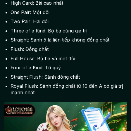
High Card: Bài cao nhất
One Pair: Một đôi
Two Pair: Hai đôi
Three of a Kind: Bộ ba cùng giá trị
Straight: Sảnh 5 lá liên tiếp không đồng chất
Flush: Đồng chất
Full House: Bộ ba và một đôi
Four of a Kind: Tứ quý
Straight Flush: Sảnh đồng chất
Royal Flush: Sảnh đồng chất từ 10 đến A có giá trị
mạnh nhất