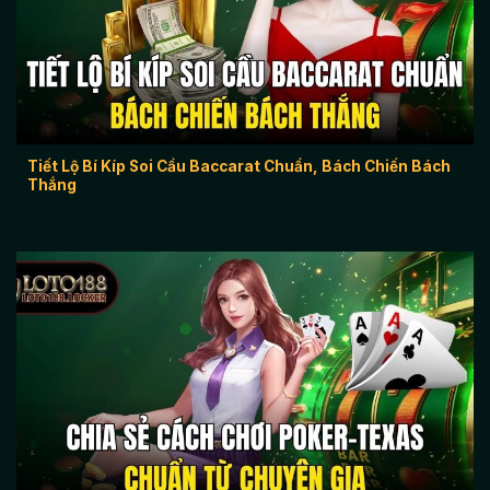
Tiết Lộ Bí Kíp Soi Cầu Baccarat Chuẩn, Bách Chiến Bách
Thắng