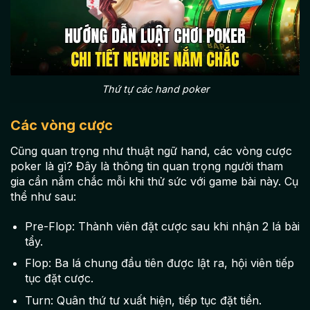
Thứ tự các hand poker
Các vòng cược
Cũng quan trọng như thuật ngữ hand, các vòng cược
poker là gì? Đây là thông tin quan trọng người tham
gia cần nắm chắc mỗi khi thử sức với game bài này. Cụ
thể như sau:
Pre-Flop: Thành viên đặt cược sau khi nhận 2 lá bài
tẩy.
Flop: Ba lá chung đầu tiên được lật ra, hội viên tiếp
tục đặt cược.
Turn: Quân thứ tư xuất hiện, tiếp tục đặt tiền.